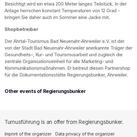
Besichtigt wird ein etwa 200 Meter langes Teilstück. In der 
Anlage herrschen konstant Temperaturen von 12 Grad - 
bringen Sie daher auch im Sommer eine Jacke mit. 
Shopbetreiber
Der Ahrtal-Tourismus Bad Neuenahr-Ahrweiler e.V. ist der 
von der Stadt Bad Neuenahr-Ahrweiler anerkannte Träger der 
Gesundheits-, Kur- und Tourismusarbeit und zugleich die 
zentrale Organisationseinheit für alle Marketing- und 
Kommunikationsmaßnahmen. Er betreut diesen Partnershop 
für die Dokumentationsstätte Regierungsbunker, Ahrweiler.
Other events of Regierungsbunker
Turnusführung is an offer from Regierungsbunker.
Imprint of the organizer
(opens in a new tab)
Data privacy of the organizer
(opens in 