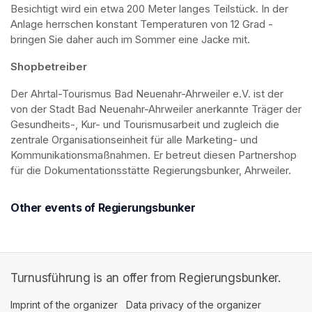
Besichtigt wird ein etwa 200 Meter langes Teilstück. In der 
Anlage herrschen konstant Temperaturen von 12 Grad - 
bringen Sie daher auch im Sommer eine Jacke mit. 
Shopbetreiber
Der Ahrtal-Tourismus Bad Neuenahr-Ahrweiler e.V. ist der 
von der Stadt Bad Neuenahr-Ahrweiler anerkannte Träger der 
Gesundheits-, Kur- und Tourismusarbeit und zugleich die 
zentrale Organisationseinheit für alle Marketing- und 
Kommunikationsmaßnahmen. Er betreut diesen Partnershop 
für die Dokumentationsstätte Regierungsbunker, Ahrweiler.
Other events of Regierungsbunker
Turnusführung is an offer from Regierungsbunker.
Imprint of the organizer
(opens in a new tab)
Data privacy of the organizer
(opens in 