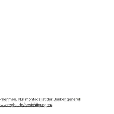
nehmen. Nur montags ist der Bunker generell 
www.regbu.de/besichtigungen/
(opens in a new tab)