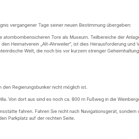
ugnis vergangener Tage seiner neuen Bestimmung übergeben:
ne atombombensicheren Tore als Museum. Teilbereiche der Anlage 
, den Heimatverein „Alt-Ahrweiler“, ist dies Herausforderung und V
nterirdische Welt, die noch bis vor kurzem strenger Geheimhaltung
n den Regierungsbunker nicht möglich ist. 
lla. Von dort aus sind es noch ca. 800 m Fußweg in die Weinberge
nsstätte fahren. Fahren Sie nicht nach Navigationsgerät, sondern 
en Parkplatz auf der rechten Seite.