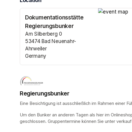
Location
Dokumentationsstätte
(opens in a n
Regierungsbunker
Am Silberberg 0
53474 Bad Neuenahr-
Ahrweiler
Germany
(opens in a new tab)
Regierungsbunker
Eine Besichtigung ist ausschließlich im Rahmen einer Fü
Um den Bunker an anderen Tagen als hier im Onlinesho
geschlossen. Gruppentermine können Sie unter verkauf@