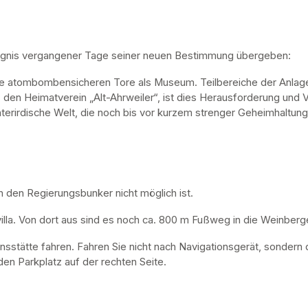
ugnis vergangener Tage seiner neuen Bestimmung übergeben:
ne atombombensicheren Tore als Museum. Teilbereiche der Anlage 
, den Heimatverein „Alt-Ahrweiler“, ist dies Herausforderung und V
nterirdische Welt, die noch bis vor kurzem strenger Geheimhaltung
n den Regierungsbunker nicht möglich ist. 
lla. Von dort aus sind es noch ca. 800 m Fußweg in die Weinberge
nsstätte fahren. Fahren Sie nicht nach Navigationsgerät, sondern 
en Parkplatz auf der rechten Seite.