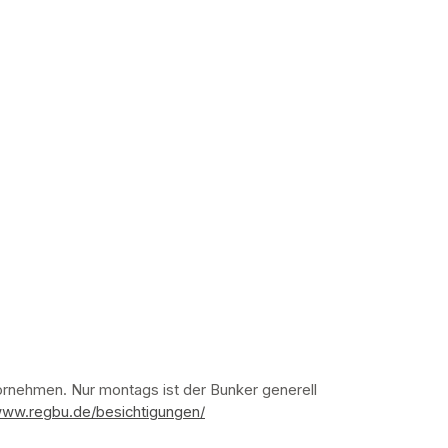
nehmen. Nur montags ist der Bunker generell 
www.regbu.de/besichtigungen/
(opens in a new tab)