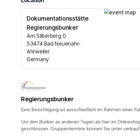
Location
Dokumentationsstätte
(opens in a n
Regierungsbunker
Am Silberberg 0
53474 Bad Neuenahr-
Ahrweiler
Germany
(opens in a new tab)
Regierungsbunker
Eine Besichtigung ist ausschließlich im Rahmen einer Fü
Um den Bunker an anderen Tagen als hier im Onlinesho
geschlossen. Gruppentermine können Sie unter verkauf@