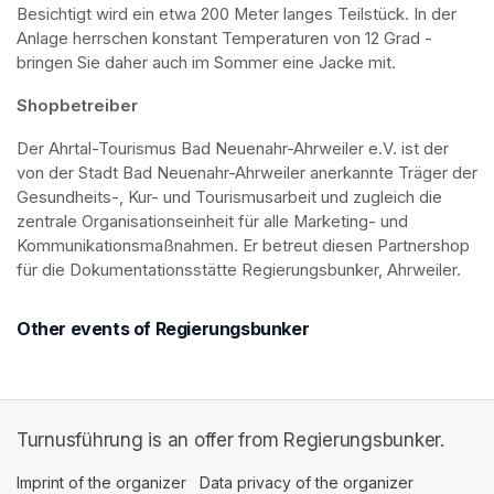
Besichtigt wird ein etwa 200 Meter langes Teilstück. In der 
Anlage herrschen konstant Temperaturen von 12 Grad - 
bringen Sie daher auch im Sommer eine Jacke mit. 
Shopbetreiber
Der Ahrtal-Tourismus Bad Neuenahr-Ahrweiler e.V. ist der 
von der Stadt Bad Neuenahr-Ahrweiler anerkannte Träger der 
Gesundheits-, Kur- und Tourismusarbeit und zugleich die 
zentrale Organisationseinheit für alle Marketing- und 
Kommunikationsmaßnahmen. Er betreut diesen Partnershop 
für die Dokumentationsstätte Regierungsbunker, Ahrweiler.
Other events of Regierungsbunker
Turnusführung is an offer from Regierungsbunker.
Imprint of the organizer
(opens in a new tab)
Data privacy of the organizer
(opens in 