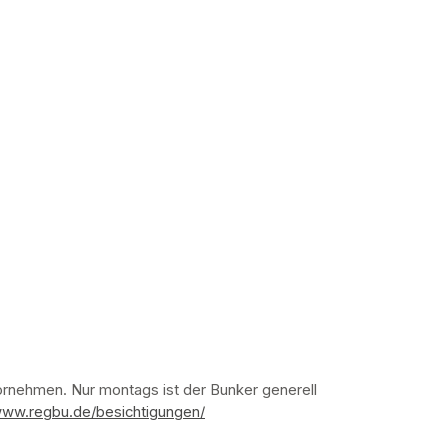
nehmen. Nur montags ist der Bunker generell 
www.regbu.de/besichtigungen/
(opens in a new tab)