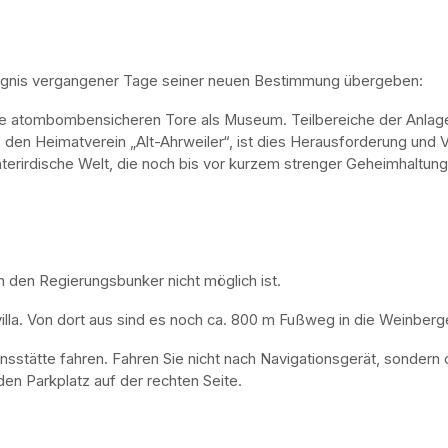
ugnis vergangener Tage seiner neuen Bestimmung übergeben:
ne atombombensicheren Tore als Museum. Teilbereiche der Anlage 
, den Heimatverein „Alt-Ahrweiler“, ist dies Herausforderung und V
nterirdische Welt, die noch bis vor kurzem strenger Geheimhaltung
n den Regierungsbunker nicht möglich ist. 
lla. Von dort aus sind es noch ca. 800 m Fußweg in die Weinberge
nsstätte fahren. Fahren Sie nicht nach Navigationsgerät, sondern 
en Parkplatz auf der rechten Seite.