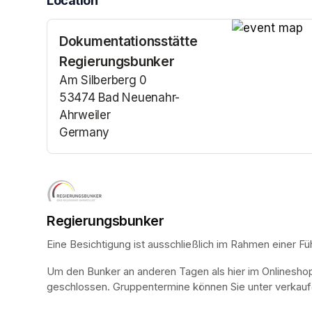
Location
Dokumentationsstätte
(opens in a n
Regierungsbunker
Am Silberberg 0
53474 Bad Neuenahr-
Ahrweiler
Germany
(opens in a new tab)
Regierungsbunker
Eine Besichtigung ist ausschließlich im Rahmen einer Fü
Um den Bunker an anderen Tagen als hier im Onlinesho
geschlossen. Gruppentermine können Sie unter verkauf@