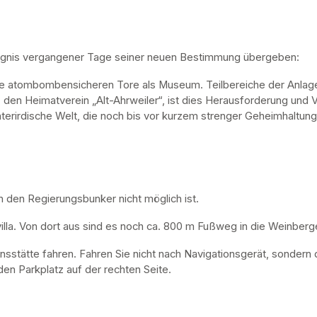
ugnis vergangener Tage seiner neuen Bestimmung übergeben:
ne atombombensicheren Tore als Museum. Teilbereiche der Anlage 
, den Heimatverein „Alt-Ahrweiler“, ist dies Herausforderung und V
nterirdische Welt, die noch bis vor kurzem strenger Geheimhaltung
n den Regierungsbunker nicht möglich ist. 
lla. Von dort aus sind es noch ca. 800 m Fußweg in die Weinberge
nsstätte fahren. Fahren Sie nicht nach Navigationsgerät, sondern 
en Parkplatz auf der rechten Seite.