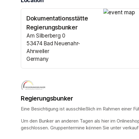
Location
Dokumentationsstätte
(opens in a n
Regierungsbunker
Am Silberberg 0
53474 Bad Neuenahr-
Ahrweiler
Germany
(opens in a new tab)
Regierungsbunker
Eine Besichtigung ist ausschließlich im Rahmen einer Fü
Um den Bunker an anderen Tagen als hier im Onlinesho
geschlossen. Gruppentermine können Sie unter verkauf@