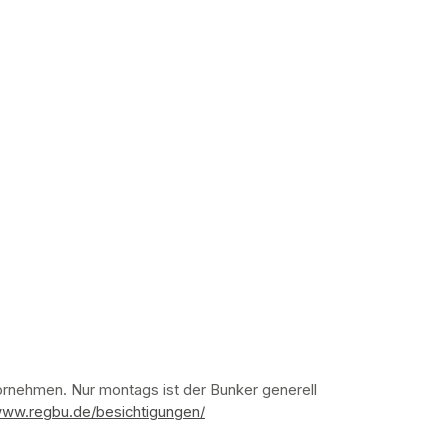
nehmen. Nur montags ist der Bunker generell 
www.regbu.de/besichtigungen/
(opens in a new tab)