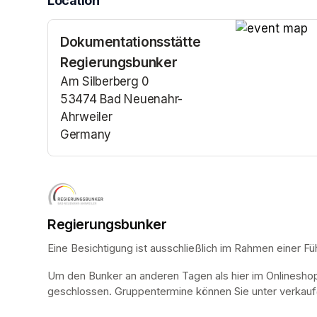
Location
Dokumentationsstätte
(opens in a n
Regierungsbunker
Am Silberberg 0
53474 Bad Neuenahr-
Ahrweiler
Germany
(opens in a new tab)
Regierungsbunker
Eine Besichtigung ist ausschließlich im Rahmen einer Fü
Um den Bunker an anderen Tagen als hier im Onlinesho
geschlossen. Gruppentermine können Sie unter verkauf@