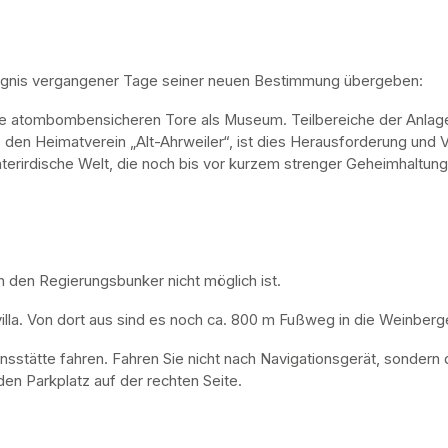
ugnis vergangener Tage seiner neuen Bestimmung übergeben:
ne atombombensicheren Tore als Museum. Teilbereiche der Anlage 
, den Heimatverein „Alt-Ahrweiler“, ist dies Herausforderung und V
nterirdische Welt, die noch bis vor kurzem strenger Geheimhaltung
n den Regierungsbunker nicht möglich ist. 
lla. Von dort aus sind es noch ca. 800 m Fußweg in die Weinberge
nsstätte fahren. Fahren Sie nicht nach Navigationsgerät, sondern 
en Parkplatz auf der rechten Seite.