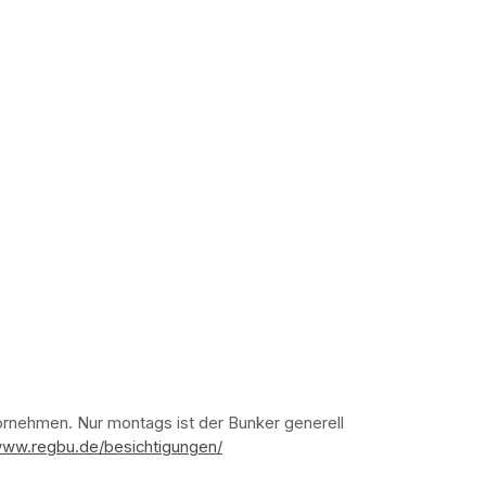
nehmen. Nur montags ist der Bunker generell 
www.regbu.de/besichtigungen/
(opens in a new tab)