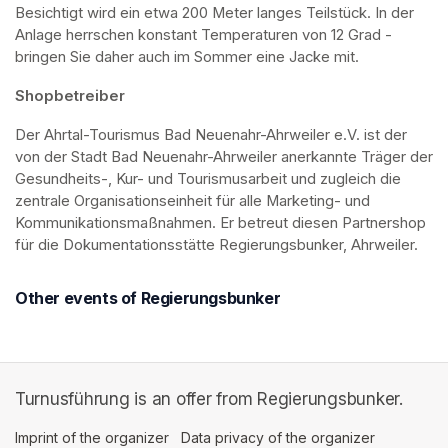
Besichtigt wird ein etwa 200 Meter langes Teilstück. In der 
Anlage herrschen konstant Temperaturen von 12 Grad - 
bringen Sie daher auch im Sommer eine Jacke mit. 
Shopbetreiber
Der Ahrtal-Tourismus Bad Neuenahr-Ahrweiler e.V. ist der 
von der Stadt Bad Neuenahr-Ahrweiler anerkannte Träger der 
Gesundheits-, Kur- und Tourismusarbeit und zugleich die 
zentrale Organisationseinheit für alle Marketing- und 
Kommunikationsmaßnahmen. Er betreut diesen Partnershop 
für die Dokumentationsstätte Regierungsbunker, Ahrweiler.
Other events of Regierungsbunker
Turnusführung is an offer from Regierungsbunker.
Imprint of the organizer
(opens in a new tab)
Data privacy of the organizer
(opens in 