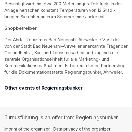
Besichtigt wird ein etwa 200 Meter langes Teilstück. In der 
Anlage herrschen konstant Temperaturen von 12 Grad - 
bringen Sie daher auch im Sommer eine Jacke mit. 
Shopbetreiber
Der Ahrtal-Tourismus Bad Neuenahr-Ahrweiler e.V. ist der 
von der Stadt Bad Neuenahr-Ahrweiler anerkannte Träger der 
Gesundheits-, Kur- und Tourismusarbeit und zugleich die 
zentrale Organisationseinheit für alle Marketing- und 
Kommunikationsmaßnahmen. Er betreut diesen Partnershop 
für die Dokumentationsstätte Regierungsbunker, Ahrweiler.
Other events of Regierungsbunker
Turnusführung is an offer from Regierungsbunker.
Imprint of the organizer
(opens in a new tab)
Data privacy of the organizer
(opens in 