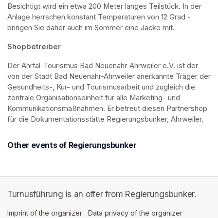
Besichtigt wird ein etwa 200 Meter langes Teilstück. In der 
Anlage herrschen konstant Temperaturen von 12 Grad - 
bringen Sie daher auch im Sommer eine Jacke mit. 
Shopbetreiber
Der Ahrtal-Tourismus Bad Neuenahr-Ahrweiler e.V. ist der 
von der Stadt Bad Neuenahr-Ahrweiler anerkannte Träger der 
Gesundheits-, Kur- und Tourismusarbeit und zugleich die 
zentrale Organisationseinheit für alle Marketing- und 
Kommunikationsmaßnahmen. Er betreut diesen Partnershop 
für die Dokumentationsstätte Regierungsbunker, Ahrweiler.
Other events of Regierungsbunker
Turnusführung is an offer from Regierungsbunker.
Imprint of the organizer
(opens in a new tab)
Data privacy of the organizer
(opens in 