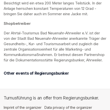
Besichtigt wird ein etwa 200 Meter langes Teilstück. In der 
Anlage herrschen konstant Temperaturen von 12 Grad - 
bringen Sie daher auch im Sommer eine Jacke mit. 
Shopbetreiber
Der Ahrtal-Tourismus Bad Neuenahr-Ahrweiler e.V. ist der 
von der Stadt Bad Neuenahr-Ahrweiler anerkannte Träger der 
Gesundheits-, Kur- und Tourismusarbeit und zugleich die 
zentrale Organisationseinheit für alle Marketing- und 
Kommunikationsmaßnahmen. Er betreut diesen Partnershop 
für die Dokumentationsstätte Regierungsbunker, Ahrweiler.
Other events of Regierungsbunker
Turnusführung is an offer from Regierungsbunker.
Imprint of the organizer
(opens in a new tab)
Data privacy of the organizer
(opens in 