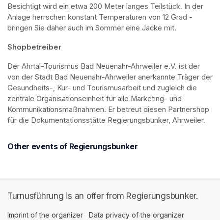
Besichtigt wird ein etwa 200 Meter langes Teilstück. In der 
Anlage herrschen konstant Temperaturen von 12 Grad - 
bringen Sie daher auch im Sommer eine Jacke mit. 
Shopbetreiber
Der Ahrtal-Tourismus Bad Neuenahr-Ahrweiler e.V. ist der 
von der Stadt Bad Neuenahr-Ahrweiler anerkannte Träger der 
Gesundheits-, Kur- und Tourismusarbeit und zugleich die 
zentrale Organisationseinheit für alle Marketing- und 
Kommunikationsmaßnahmen. Er betreut diesen Partnershop 
für die Dokumentationsstätte Regierungsbunker, Ahrweiler.
Other events of Regierungsbunker
Turnusführung is an offer from Regierungsbunker.
Imprint of the organizer
(opens in a new tab)
Data privacy of the organizer
(opens in 