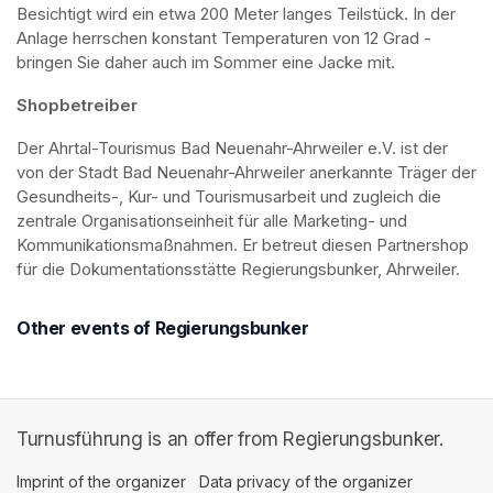
Besichtigt wird ein etwa 200 Meter langes Teilstück. In der 
Anlage herrschen konstant Temperaturen von 12 Grad - 
bringen Sie daher auch im Sommer eine Jacke mit. 
Shopbetreiber
Der Ahrtal-Tourismus Bad Neuenahr-Ahrweiler e.V. ist der 
von der Stadt Bad Neuenahr-Ahrweiler anerkannte Träger der 
Gesundheits-, Kur- und Tourismusarbeit und zugleich die 
zentrale Organisationseinheit für alle Marketing- und 
Kommunikationsmaßnahmen. Er betreut diesen Partnershop 
für die Dokumentationsstätte Regierungsbunker, Ahrweiler.
Other events of Regierungsbunker
Turnusführung is an offer from Regierungsbunker.
Imprint of the organizer
(opens in a new tab)
Data privacy of the organizer
(opens in 