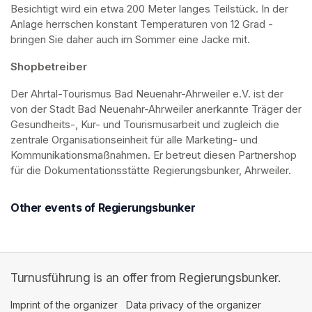
Besichtigt wird ein etwa 200 Meter langes Teilstück. In der 
Anlage herrschen konstant Temperaturen von 12 Grad - 
bringen Sie daher auch im Sommer eine Jacke mit. 
Shopbetreiber
Der Ahrtal-Tourismus Bad Neuenahr-Ahrweiler e.V. ist der 
von der Stadt Bad Neuenahr-Ahrweiler anerkannte Träger der 
Gesundheits-, Kur- und Tourismusarbeit und zugleich die 
zentrale Organisationseinheit für alle Marketing- und 
Kommunikationsmaßnahmen. Er betreut diesen Partnershop 
für die Dokumentationsstätte Regierungsbunker, Ahrweiler.
Other events of Regierungsbunker
Turnusführung is an offer from Regierungsbunker.
Imprint of the organizer
(opens in a new tab)
Data privacy of the organizer
(opens in 