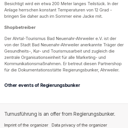
Besichtigt wird ein etwa 200 Meter langes Teilstück. In der 
Anlage herrschen konstant Temperaturen von 12 Grad - 
bringen Sie daher auch im Sommer eine Jacke mit. 
Shopbetreiber
Der Ahrtal-Tourismus Bad Neuenahr-Ahrweiler e.V. ist der 
von der Stadt Bad Neuenahr-Ahrweiler anerkannte Träger der 
Gesundheits-, Kur- und Tourismusarbeit und zugleich die 
zentrale Organisationseinheit für alle Marketing- und 
Kommunikationsmaßnahmen. Er betreut diesen Partnershop 
für die Dokumentationsstätte Regierungsbunker, Ahrweiler.
Other events of Regierungsbunker
Turnusführung is an offer from Regierungsbunker.
Imprint of the organizer
(opens in a new tab)
Data privacy of the organizer
(opens in 