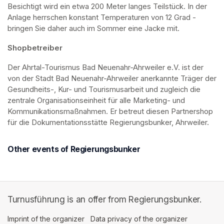
Besichtigt wird ein etwa 200 Meter langes Teilstück. In der 
Anlage herrschen konstant Temperaturen von 12 Grad - 
bringen Sie daher auch im Sommer eine Jacke mit. 
Shopbetreiber
Der Ahrtal-Tourismus Bad Neuenahr-Ahrweiler e.V. ist der 
von der Stadt Bad Neuenahr-Ahrweiler anerkannte Träger der 
Gesundheits-, Kur- und Tourismusarbeit und zugleich die 
zentrale Organisationseinheit für alle Marketing- und 
Kommunikationsmaßnahmen. Er betreut diesen Partnershop 
für die Dokumentationsstätte Regierungsbunker, Ahrweiler.
Other events of Regierungsbunker
Turnusführung is an offer from Regierungsbunker.
Imprint of the organizer
(opens in a new tab)
Data privacy of the organizer
(opens in 