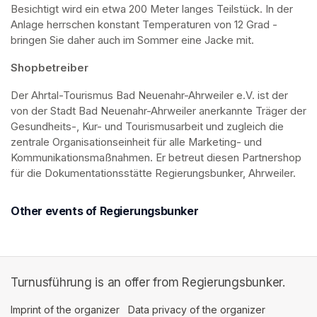
Besichtigt wird ein etwa 200 Meter langes Teilstück. In der 
Anlage herrschen konstant Temperaturen von 12 Grad - 
bringen Sie daher auch im Sommer eine Jacke mit. 
Shopbetreiber
Der Ahrtal-Tourismus Bad Neuenahr-Ahrweiler e.V. ist der 
von der Stadt Bad Neuenahr-Ahrweiler anerkannte Träger der 
Gesundheits-, Kur- und Tourismusarbeit und zugleich die 
zentrale Organisationseinheit für alle Marketing- und 
Kommunikationsmaßnahmen. Er betreut diesen Partnershop 
für die Dokumentationsstätte Regierungsbunker, Ahrweiler.
Other events of Regierungsbunker
Turnusführung is an offer from Regierungsbunker.
Imprint of the organizer
(opens in a new tab)
Data privacy of the organizer
(opens in 