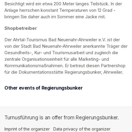
Besichtigt wird ein etwa 200 Meter langes Teilstück. In der 
Anlage herrschen konstant Temperaturen von 12 Grad - 
bringen Sie daher auch im Sommer eine Jacke mit. 
Shopbetreiber
Der Ahrtal-Tourismus Bad Neuenahr-Ahrweiler e.V. ist der 
von der Stadt Bad Neuenahr-Ahrweiler anerkannte Träger der 
Gesundheits-, Kur- und Tourismusarbeit und zugleich die 
zentrale Organisationseinheit für alle Marketing- und 
Kommunikationsmaßnahmen. Er betreut diesen Partnershop 
für die Dokumentationsstätte Regierungsbunker, Ahrweiler.
Other events of Regierungsbunker
Turnusführung is an offer from Regierungsbunker.
Imprint of the organizer
(opens in a new tab)
Data privacy of the organizer
(opens in 