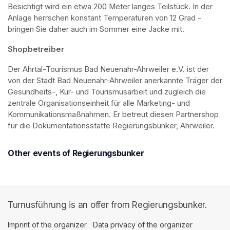
Besichtigt wird ein etwa 200 Meter langes Teilstück. In der 
Anlage herrschen konstant Temperaturen von 12 Grad - 
bringen Sie daher auch im Sommer eine Jacke mit. 
Shopbetreiber
Der Ahrtal-Tourismus Bad Neuenahr-Ahrweiler e.V. ist der 
von der Stadt Bad Neuenahr-Ahrweiler anerkannte Träger der 
Gesundheits-, Kur- und Tourismusarbeit und zugleich die 
zentrale Organisationseinheit für alle Marketing- und 
Kommunikationsmaßnahmen. Er betreut diesen Partnershop 
für die Dokumentationsstätte Regierungsbunker, Ahrweiler.
Other events of Regierungsbunker
Turnusführung is an offer from Regierungsbunker.
Imprint of the organizer
(opens in a new tab)
Data privacy of the organizer
(opens in 