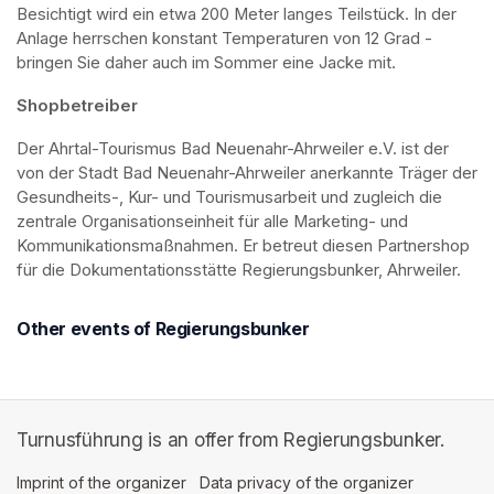
Besichtigt wird ein etwa 200 Meter langes Teilstück. In der 
Anlage herrschen konstant Temperaturen von 12 Grad - 
bringen Sie daher auch im Sommer eine Jacke mit. 
Shopbetreiber
Der Ahrtal-Tourismus Bad Neuenahr-Ahrweiler e.V. ist der 
von der Stadt Bad Neuenahr-Ahrweiler anerkannte Träger der 
Gesundheits-, Kur- und Tourismusarbeit und zugleich die 
zentrale Organisationseinheit für alle Marketing- und 
Kommunikationsmaßnahmen. Er betreut diesen Partnershop 
für die Dokumentationsstätte Regierungsbunker, Ahrweiler.
Other events of Regierungsbunker
Turnusführung is an offer from Regierungsbunker.
Imprint of the organizer
(opens in a new tab)
Data privacy of the organizer
(opens in 