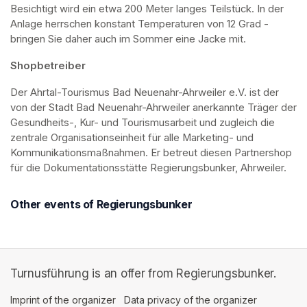
Besichtigt wird ein etwa 200 Meter langes Teilstück. In der 
Anlage herrschen konstant Temperaturen von 12 Grad - 
bringen Sie daher auch im Sommer eine Jacke mit. 
Shopbetreiber
Der Ahrtal-Tourismus Bad Neuenahr-Ahrweiler e.V. ist der 
von der Stadt Bad Neuenahr-Ahrweiler anerkannte Träger der 
Gesundheits-, Kur- und Tourismusarbeit und zugleich die 
zentrale Organisationseinheit für alle Marketing- und 
Kommunikationsmaßnahmen. Er betreut diesen Partnershop 
für die Dokumentationsstätte Regierungsbunker, Ahrweiler.
Other events of Regierungsbunker
Turnusführung is an offer from Regierungsbunker.
Imprint of the organizer
(opens in a new tab)
Data privacy of the organizer
(opens in 