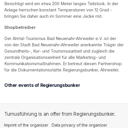
Besichtigt wird ein etwa 200 Meter langes Teilstück. In der 
Anlage herrschen konstant Temperaturen von 12 Grad - 
bringen Sie daher auch im Sommer eine Jacke mit. 
Shopbetreiber
Der Ahrtal-Tourismus Bad Neuenahr-Ahrweiler e.V. ist der 
von der Stadt Bad Neuenahr-Ahrweiler anerkannte Träger der 
Gesundheits-, Kur- und Tourismusarbeit und zugleich die 
zentrale Organisationseinheit für alle Marketing- und 
Kommunikationsmaßnahmen. Er betreut diesen Partnershop 
für die Dokumentationsstätte Regierungsbunker, Ahrweiler.
Other events of Regierungsbunker
Turnusführung is an offer from Regierungsbunker.
Imprint of the organizer
(opens in a new tab)
Data privacy of the organizer
(opens in 