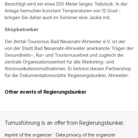
Besichtigt wird ein etwa 200 Meter langes Teilstück. In der 
Anlage herrschen konstant Temperaturen von 12 Grad - 
bringen Sie daher auch im Sommer eine Jacke mit. 
Shopbetreiber
Der Ahrtal-Tourismus Bad Neuenahr-Ahrweiler e.V. ist der 
von der Stadt Bad Neuenahr-Ahrweiler anerkannte Träger der 
Gesundheits-, Kur- und Tourismusarbeit und zugleich die 
zentrale Organisationseinheit für alle Marketing- und 
Kommunikationsmaßnahmen. Er betreut diesen Partnershop 
für die Dokumentationsstätte Regierungsbunker, Ahrweiler.
Other events of Regierungsbunker
Turnusführung is an offer from Regierungsbunker.
Imprint of the organizer
(opens in a new tab)
Data privacy of the organizer
(opens in 