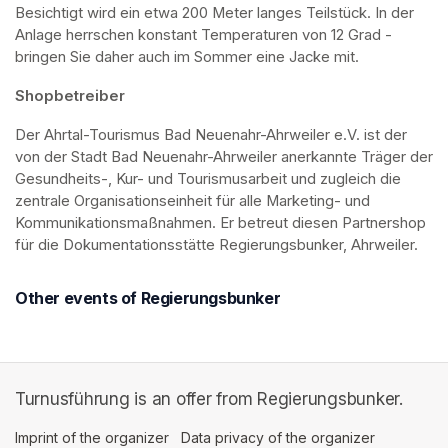
Besichtigt wird ein etwa 200 Meter langes Teilstück. In der 
Anlage herrschen konstant Temperaturen von 12 Grad - 
bringen Sie daher auch im Sommer eine Jacke mit. 
Shopbetreiber
Der Ahrtal-Tourismus Bad Neuenahr-Ahrweiler e.V. ist der 
von der Stadt Bad Neuenahr-Ahrweiler anerkannte Träger der 
Gesundheits-, Kur- und Tourismusarbeit und zugleich die 
zentrale Organisationseinheit für alle Marketing- und 
Kommunikationsmaßnahmen. Er betreut diesen Partnershop 
für die Dokumentationsstätte Regierungsbunker, Ahrweiler.
Other events of Regierungsbunker
Turnusführung is an offer from Regierungsbunker.
Imprint of the organizer
(opens in a new tab)
Data privacy of the organizer
(opens in 