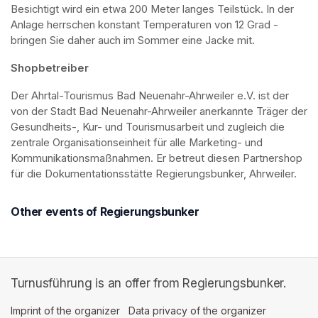
Besichtigt wird ein etwa 200 Meter langes Teilstück. In der 
Anlage herrschen konstant Temperaturen von 12 Grad - 
bringen Sie daher auch im Sommer eine Jacke mit. 
Shopbetreiber
Der Ahrtal-Tourismus Bad Neuenahr-Ahrweiler e.V. ist der 
von der Stadt Bad Neuenahr-Ahrweiler anerkannte Träger der 
Gesundheits-, Kur- und Tourismusarbeit und zugleich die 
zentrale Organisationseinheit für alle Marketing- und 
Kommunikationsmaßnahmen. Er betreut diesen Partnershop 
für die Dokumentationsstätte Regierungsbunker, Ahrweiler.
Other events of Regierungsbunker
Turnusführung is an offer from Regierungsbunker.
Imprint of the organizer
(opens in a new tab)
Data privacy of the organizer
(opens in 