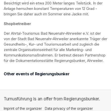
Besichtigt wird ein etwa 200 Meter langes Teilstück. In der 
Anlage herrschen konstant Temperaturen von 12 Grad - 
bringen Sie daher auch im Sommer eine Jacke mit. 
Shopbetreiber
Der Ahrtal-Tourismus Bad Neuenahr-Ahrweiler e.V. ist der 
von der Stadt Bad Neuenahr-Ahrweiler anerkannte Träger der 
Gesundheits-, Kur- und Tourismusarbeit und zugleich die 
zentrale Organisationseinheit für alle Marketing- und 
Kommunikationsmaßnahmen. Er betreut diesen Partnershop 
für die Dokumentationsstätte Regierungsbunker, Ahrweiler.
Other events of Regierungsbunker
Turnusführung is an offer from Regierungsbunker.
Imprint of the organizer
(opens in a new tab)
Data privacy of the organizer
(opens in 