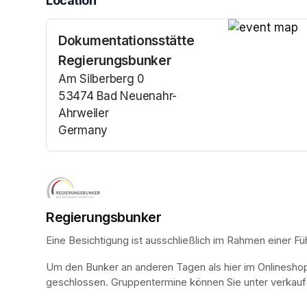
Location
Dokumentationsstätte
(opens in a n
Regierungsbunker
Am Silberberg 0
53474 Bad Neuenahr-
Ahrweiler
Germany
(opens in a new tab)
Regierungsbunker
Eine Besichtigung ist ausschließlich im Rahmen einer Fü
Um den Bunker an anderen Tagen als hier im Onlinesho
geschlossen. Gruppentermine können Sie unter verkauf@