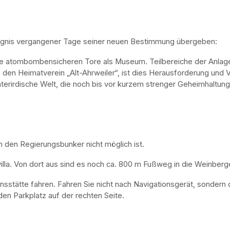
ugnis vergangener Tage seiner neuen Bestimmung übergeben:
ne atombombensicheren Tore als Museum. Teilbereiche der Anlage 
, den Heimatverein „Alt-Ahrweiler“, ist dies Herausforderung und V
nterirdische Welt, die noch bis vor kurzem strenger Geheimhaltung
n den Regierungsbunker nicht möglich ist. 
lla. Von dort aus sind es noch ca. 800 m Fußweg in die Weinberge
nsstätte fahren. Fahren Sie nicht nach Navigationsgerät, sondern 
en Parkplatz auf der rechten Seite.