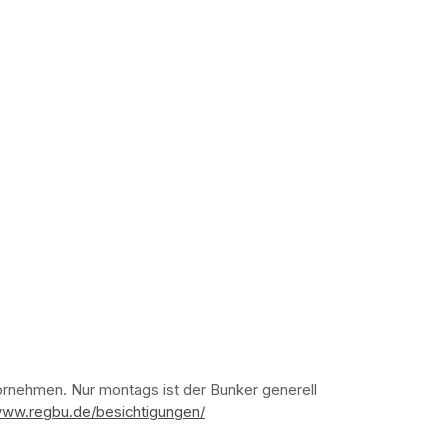
nehmen. Nur montags ist der Bunker generell 
www.regbu.de/besichtigungen/
(opens in a new tab)