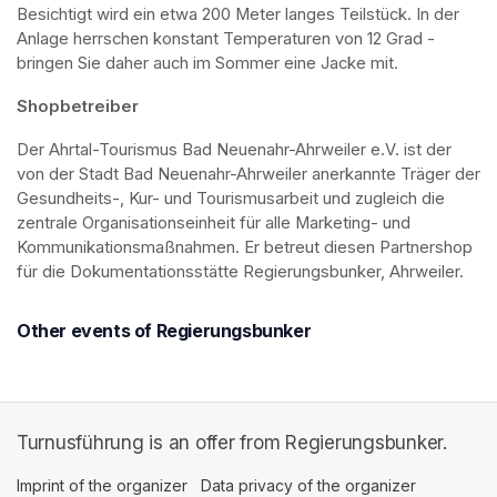
Besichtigt wird ein etwa 200 Meter langes Teilstück. In der 
Anlage herrschen konstant Temperaturen von 12 Grad - 
bringen Sie daher auch im Sommer eine Jacke mit. 
Shopbetreiber
Der Ahrtal-Tourismus Bad Neuenahr-Ahrweiler e.V. ist der 
von der Stadt Bad Neuenahr-Ahrweiler anerkannte Träger der 
Gesundheits-, Kur- und Tourismusarbeit und zugleich die 
zentrale Organisationseinheit für alle Marketing- und 
Kommunikationsmaßnahmen. Er betreut diesen Partnershop 
für die Dokumentationsstätte Regierungsbunker, Ahrweiler.
Other events of Regierungsbunker
Turnusführung is an offer from Regierungsbunker.
Imprint of the organizer
(opens in a new tab)
Data privacy of the organizer
(opens in 