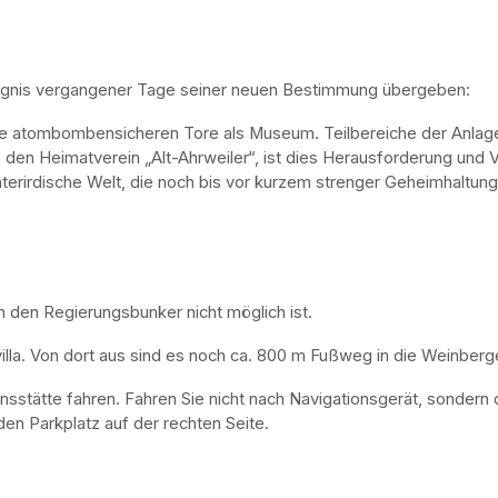
ugnis vergangener Tage seiner neuen Bestimmung übergeben:
ne atombombensicheren Tore als Museum. Teilbereiche der Anlage 
, den Heimatverein „Alt-Ahrweiler“, ist dies Herausforderung und V
nterirdische Welt, die noch bis vor kurzem strenger Geheimhaltung
n den Regierungsbunker nicht möglich ist. 
lla. Von dort aus sind es noch ca. 800 m Fußweg in die Weinberge
nsstätte fahren. Fahren Sie nicht nach Navigationsgerät, sondern 
en Parkplatz auf der rechten Seite.