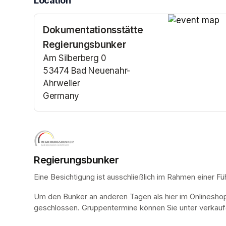
Location
Dokumentationsstätte
(opens in a n
Regierungsbunker
Am Silberberg 0
53474 Bad Neuenahr-
Ahrweiler
Germany
(opens in a new tab)
Regierungsbunker
Eine Besichtigung ist ausschließlich im Rahmen einer Fü
Um den Bunker an anderen Tagen als hier im Onlinesho
geschlossen. Gruppentermine können Sie unter verkauf@