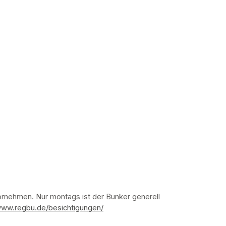
nehmen. Nur montags ist der Bunker generell 
www.regbu.de/besichtigungen/
(opens in a new tab)