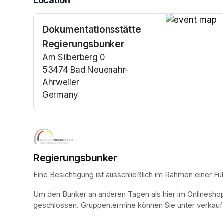
Location
Dokumentationsstätte
(opens in a n
Regierungsbunker
Am Silberberg 0
53474 Bad Neuenahr-
Ahrweiler
Germany
(opens in a new tab)
Regierungsbunker
Eine Besichtigung ist ausschließlich im Rahmen einer Fü
Um den Bunker an anderen Tagen als hier im Onlinesho
geschlossen. Gruppentermine können Sie unter verkauf@