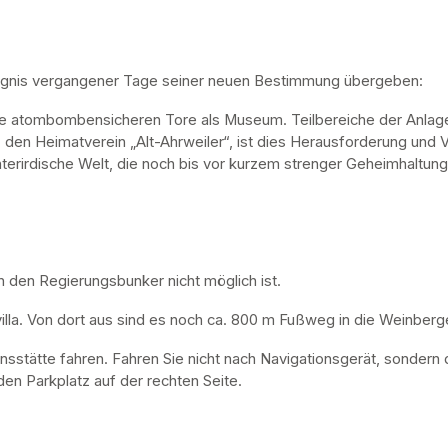
ugnis vergangener Tage seiner neuen Bestimmung übergeben:
ne atombombensicheren Tore als Museum. Teilbereiche der Anlage 
, den Heimatverein „Alt-Ahrweiler“, ist dies Herausforderung und V
nterirdische Welt, die noch bis vor kurzem strenger Geheimhaltung
n den Regierungsbunker nicht möglich ist. 
lla. Von dort aus sind es noch ca. 800 m Fußweg in die Weinberge
nsstätte fahren. Fahren Sie nicht nach Navigationsgerät, sondern 
en Parkplatz auf der rechten Seite.