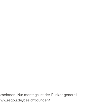
nehmen. Nur montags ist der Bunker generell 
www.regbu.de/besichtigungen/
(opens in a new tab)