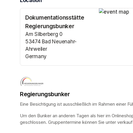
Location
Dokumentationsstätte
(opens in a n
Regierungsbunker
Am Silberberg 0
53474 Bad Neuenahr-
Ahrweiler
Germany
(opens in a new tab)
Regierungsbunker
Eine Besichtigung ist ausschließlich im Rahmen einer Fü
Um den Bunker an anderen Tagen als hier im Onlinesho
geschlossen. Gruppentermine können Sie unter verkauf@