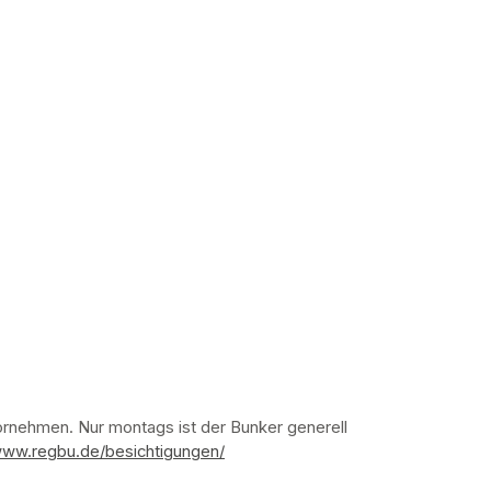
nehmen. Nur montags ist der Bunker generell 
www.regbu.de/besichtigungen/
(opens in a new tab)