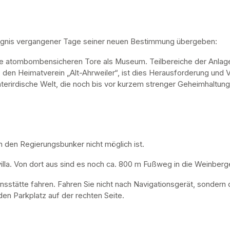
ugnis vergangener Tage seiner neuen Bestimmung übergeben:
ne atombombensicheren Tore als Museum. Teilbereiche der Anlage 
, den Heimatverein „Alt-Ahrweiler“, ist dies Herausforderung und V
nterirdische Welt, die noch bis vor kurzem strenger Geheimhaltung
n den Regierungsbunker nicht möglich ist. 
lla. Von dort aus sind es noch ca. 800 m Fußweg in die Weinberge
nsstätte fahren. Fahren Sie nicht nach Navigationsgerät, sondern 
en Parkplatz auf der rechten Seite.