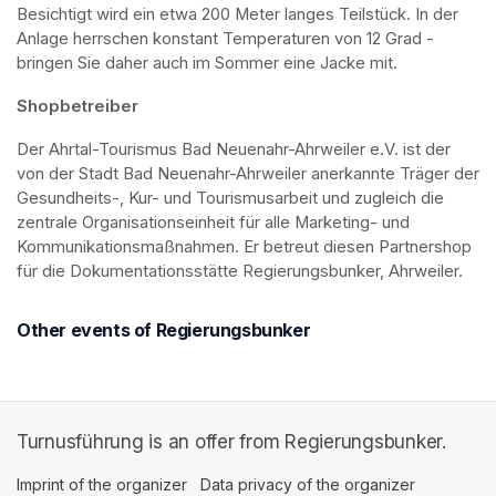
Besichtigt wird ein etwa 200 Meter langes Teilstück. In der 
Anlage herrschen konstant Temperaturen von 12 Grad - 
bringen Sie daher auch im Sommer eine Jacke mit. 
Shopbetreiber
Der Ahrtal-Tourismus Bad Neuenahr-Ahrweiler e.V. ist der 
von der Stadt Bad Neuenahr-Ahrweiler anerkannte Träger der 
Gesundheits-, Kur- und Tourismusarbeit und zugleich die 
zentrale Organisationseinheit für alle Marketing- und 
Kommunikationsmaßnahmen. Er betreut diesen Partnershop 
für die Dokumentationsstätte Regierungsbunker, Ahrweiler.
Other events of Regierungsbunker
Turnusführung is an offer from Regierungsbunker.
Imprint of the organizer
(opens in a new tab)
Data privacy of the organizer
(opens in 