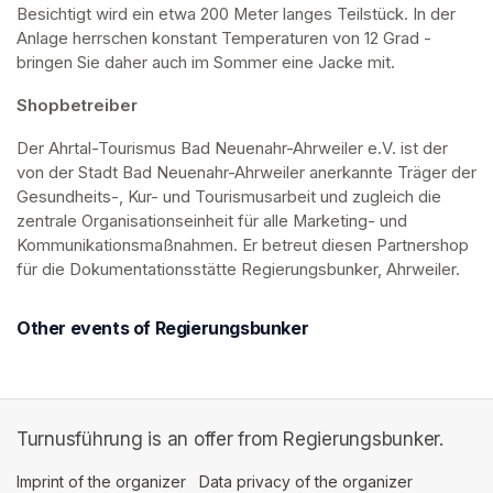
Besichtigt wird ein etwa 200 Meter langes Teilstück. In der 
Anlage herrschen konstant Temperaturen von 12 Grad - 
bringen Sie daher auch im Sommer eine Jacke mit. 
Shopbetreiber
Der Ahrtal-Tourismus Bad Neuenahr-Ahrweiler e.V. ist der 
von der Stadt Bad Neuenahr-Ahrweiler anerkannte Träger der 
Gesundheits-, Kur- und Tourismusarbeit und zugleich die 
zentrale Organisationseinheit für alle Marketing- und 
Kommunikationsmaßnahmen. Er betreut diesen Partnershop 
für die Dokumentationsstätte Regierungsbunker, Ahrweiler.
Other events of Regierungsbunker
Turnusführung is an offer from Regierungsbunker.
Imprint of the organizer
(opens in a new tab)
Data privacy of the organizer
(opens in 