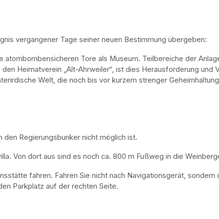
ugnis vergangener Tage seiner neuen Bestimmung übergeben:
ne atombombensicheren Tore als Museum. Teilbereiche der Anlage 
, den Heimatverein „Alt-Ahrweiler“, ist dies Herausforderung und V
nterirdische Welt, die noch bis vor kurzem strenger Geheimhaltung
n den Regierungsbunker nicht möglich ist. 
lla. Von dort aus sind es noch ca. 800 m Fußweg in die Weinberge
nsstätte fahren. Fahren Sie nicht nach Navigationsgerät, sondern 
en Parkplatz auf der rechten Seite.