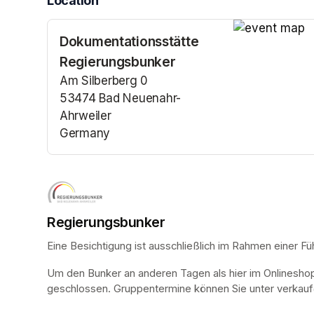
Location
Dokumentationsstätte
(opens in a n
Regierungsbunker
Am Silberberg 0
53474 Bad Neuenahr-
Ahrweiler
Germany
(opens in a new tab)
Regierungsbunker
Eine Besichtigung ist ausschließlich im Rahmen einer Fü
Um den Bunker an anderen Tagen als hier im Onlinesho
geschlossen. Gruppentermine können Sie unter verkauf@