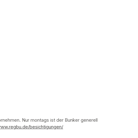
nehmen. Nur montags ist der Bunker generell 
www.regbu.de/besichtigungen/
(opens in a new tab)