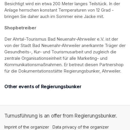
Besichtigt wird ein etwa 200 Meter langes Teilstück. In der 
Anlage herrschen konstant Temperaturen von 12 Grad - 
bringen Sie daher auch im Sommer eine Jacke mit. 
Shopbetreiber
Der Ahrtal-Tourismus Bad Neuenahr-Ahrweiler e.V. ist der 
von der Stadt Bad Neuenahr-Ahrweiler anerkannte Träger der 
Gesundheits-, Kur- und Tourismusarbeit und zugleich die 
zentrale Organisationseinheit für alle Marketing- und 
Kommunikationsmaßnahmen. Er betreut diesen Partnershop 
für die Dokumentationsstätte Regierungsbunker, Ahrweiler.
Other events of Regierungsbunker
Turnusführung is an offer from Regierungsbunker.
Imprint of the organizer
(opens in a new tab)
Data privacy of the organizer
(opens in 