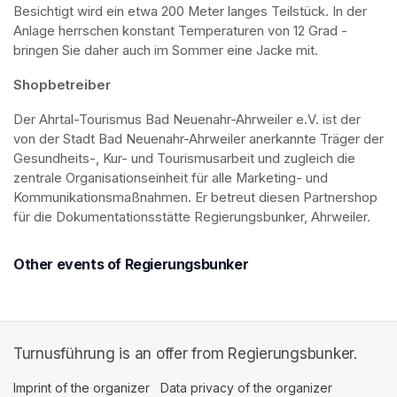
Besichtigt wird ein etwa 200 Meter langes Teilstück. In der 
Anlage herrschen konstant Temperaturen von 12 Grad - 
bringen Sie daher auch im Sommer eine Jacke mit. 
Shopbetreiber
Der Ahrtal-Tourismus Bad Neuenahr-Ahrweiler e.V. ist der 
von der Stadt Bad Neuenahr-Ahrweiler anerkannte Träger der 
Gesundheits-, Kur- und Tourismusarbeit und zugleich die 
zentrale Organisationseinheit für alle Marketing- und 
Kommunikationsmaßnahmen. Er betreut diesen Partnershop 
für die Dokumentationsstätte Regierungsbunker, Ahrweiler.
Other events of Regierungsbunker
Turnusführung is an offer from Regierungsbunker.
Imprint of the organizer
(opens in a new tab)
Data privacy of the organizer
(opens in 