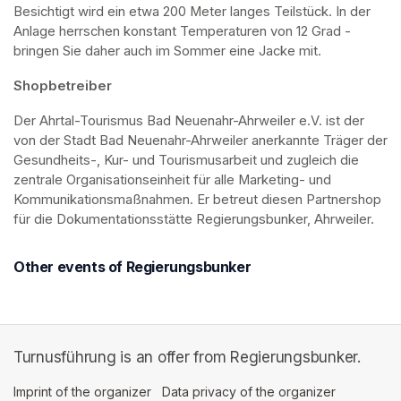
Besichtigt wird ein etwa 200 Meter langes Teilstück. In der 
Anlage herrschen konstant Temperaturen von 12 Grad - 
bringen Sie daher auch im Sommer eine Jacke mit. 
Shopbetreiber
Der Ahrtal-Tourismus Bad Neuenahr-Ahrweiler e.V. ist der 
von der Stadt Bad Neuenahr-Ahrweiler anerkannte Träger der 
Gesundheits-, Kur- und Tourismusarbeit und zugleich die 
zentrale Organisationseinheit für alle Marketing- und 
Kommunikationsmaßnahmen. Er betreut diesen Partnershop 
für die Dokumentationsstätte Regierungsbunker, Ahrweiler.
Other events of Regierungsbunker
Turnusführung is an offer from Regierungsbunker.
Imprint of the organizer
(opens in a new tab)
Data privacy of the organizer
(opens in 