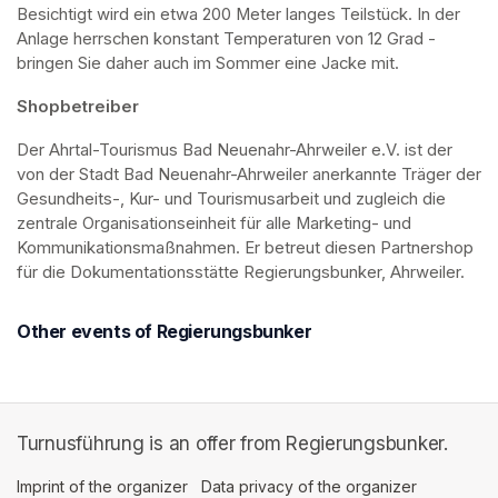
Besichtigt wird ein etwa 200 Meter langes Teilstück. In der 
Anlage herrschen konstant Temperaturen von 12 Grad - 
bringen Sie daher auch im Sommer eine Jacke mit. 
Shopbetreiber
Der Ahrtal-Tourismus Bad Neuenahr-Ahrweiler e.V. ist der 
von der Stadt Bad Neuenahr-Ahrweiler anerkannte Träger der 
Gesundheits-, Kur- und Tourismusarbeit und zugleich die 
zentrale Organisationseinheit für alle Marketing- und 
Kommunikationsmaßnahmen. Er betreut diesen Partnershop 
für die Dokumentationsstätte Regierungsbunker, Ahrweiler.
Other events of Regierungsbunker
Turnusführung is an offer from Regierungsbunker.
Imprint of the organizer
(opens in a new tab)
Data privacy of the organizer
(opens in 