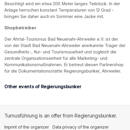
Besichtigt wird ein etwa 200 Meter langes Teilstück. In der 
Anlage herrschen konstant Temperaturen von 12 Grad - 
bringen Sie daher auch im Sommer eine Jacke mit. 
Shopbetreiber
Der Ahrtal-Tourismus Bad Neuenahr-Ahrweiler e.V. ist der 
von der Stadt Bad Neuenahr-Ahrweiler anerkannte Träger der 
Gesundheits-, Kur- und Tourismusarbeit und zugleich die 
zentrale Organisationseinheit für alle Marketing- und 
Kommunikationsmaßnahmen. Er betreut diesen Partnershop 
für die Dokumentationsstätte Regierungsbunker, Ahrweiler.
Other events of Regierungsbunker
Turnusführung is an offer from Regierungsbunker.
Imprint of the organizer
(opens in a new tab)
Data privacy of the organizer
(opens in 