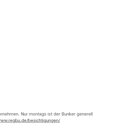
nehmen. Nur montags ist der Bunker generell 
www.regbu.de/besichtigungen/
(opens in a new tab)