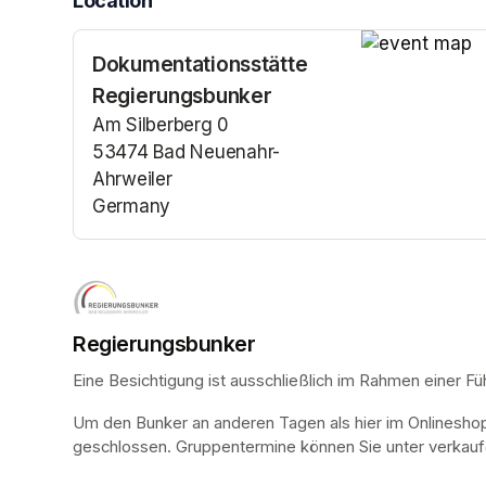
Location
Dokumentationsstätte
(opens in a n
Regierungsbunker
Am Silberberg 0
53474 Bad Neuenahr-
Ahrweiler
Germany
(opens in a new tab)
Regierungsbunker
Eine Besichtigung ist ausschließlich im Rahmen einer Fü
Um den Bunker an anderen Tagen als hier im Onlinesho
geschlossen. Gruppentermine können Sie unter verkauf@