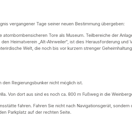
ugnis vergangener Tage seiner neuen Bestimmung übergeben:
ne atombombensicheren Tore als Museum. Teilbereiche der Anlage 
, den Heimatverein „Alt-Ahrweiler“, ist dies Herausforderung und V
nterirdische Welt, die noch bis vor kurzem strenger Geheimhaltung
n den Regierungsbunker nicht möglich ist. 
lla. Von dort aus sind es noch ca. 800 m Fußweg in die Weinberge
nsstätte fahren. Fahren Sie nicht nach Navigationsgerät, sondern 
en Parkplatz auf der rechten Seite.