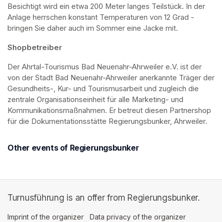
Besichtigt wird ein etwa 200 Meter langes Teilstück. In der 
Anlage herrschen konstant Temperaturen von 12 Grad - 
bringen Sie daher auch im Sommer eine Jacke mit. 
Shopbetreiber
Der Ahrtal-Tourismus Bad Neuenahr-Ahrweiler e.V. ist der 
von der Stadt Bad Neuenahr-Ahrweiler anerkannte Träger der 
Gesundheits-, Kur- und Tourismusarbeit und zugleich die 
zentrale Organisationseinheit für alle Marketing- und 
Kommunikationsmaßnahmen. Er betreut diesen Partnershop 
für die Dokumentationsstätte Regierungsbunker, Ahrweiler.
Other events of Regierungsbunker
Turnusführung is an offer from Regierungsbunker.
Imprint of the organizer
(opens in a new tab)
Data privacy of the organizer
(opens in 