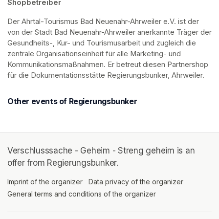
Shopbetreiber
Der Ahrtal-Tourismus Bad Neuenahr-Ahrweiler e.V. ist der 
von der Stadt Bad Neuenahr-Ahrweiler anerkannte Träger der 
Gesundheits-, Kur- und Tourismusarbeit und zugleich die 
zentrale Organisationseinheit für alle Marketing- und 
Kommunikationsmaßnahmen. Er betreut diesen Partnershop 
für die Dokumentationsstätte Regierungsbunker, Ahrweiler.
Other events of Regierungsbunker
Verschlusssache - Geheim - Streng geheim is an
offer from Regierungsbunker.
Imprint of the organizer
(opens in a new tab)
Data privacy of the organizer
(opens in 
General terms and conditions of the organizer
(opens in a new ta